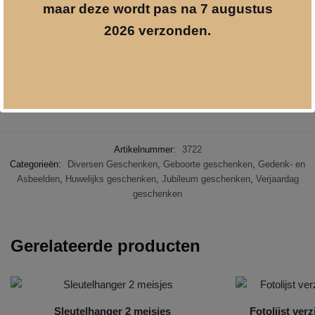
maar deze wordt pas na 7 augustus
antraciet. Het beeld staat op een mat zwarte voet.
2026 verzonden.
Afmetingen beeldje 37 x 26 x 7 cm.
Wij kunnen dit beeldje persoonlijk maken door het te voorzien van
een gravure (dmv plaatje) op het voetje. Zo wordt het nog
waardevoller.
Artikelnummer:
3722
Categorieën:
Diversen Geschenken
,
Geboorte geschenken
,
Gedenk- en
Asbeelden
,
Huwelijks geschenken
,
Jubileum geschenken
,
Verjaardag
geschenken
Gerelateerde producten
Sleutelhanger 2 meisjes
Fotolijst ver