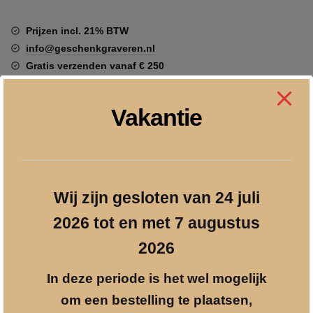
Love"
polyresin
Prijzen incl. 21% BTW
en
info@geschenkgraveren.nl
bronskleur
Gratis verzenden vanaf € 250
aantal
Veilig betalen
Vakantie
Beschrijving
Wij zijn gesloten van 24 juli
2026 tot en met 7 augustus
Modern beeld van een verliefd paar dat staand een groot hart
omhoog houdt.
FOREVER LOVE
2026
Het grote hart staat symbool voor het feit dat de liefde alles
In deze periode is het wel mogelijk
overwint.
om een bestelling te plaatsen,
Gemaakt van polyresin en afgewerkt in antiek brons met