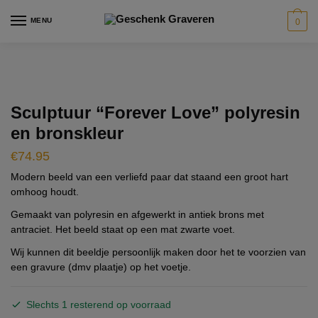
Skip
Skip
modal-check
MENU
0
to
to
navigation
content
Sculptuur “Forever Love” polyresin
en bronskleur
€
74.95
Modern beeld van een verliefd paar dat staand een groot hart
omhoog houdt.
Gemaakt van
polyresin en a
fgewerkt in antiek brons met
antraciet. Het beeld staat op een mat zwarte voet.
Wij kunnen dit beeldje persoonlijk maken door het te voorzien van
een gravure (dmv plaatje) op het voetje.
Slechts 1 resterend op voorraad