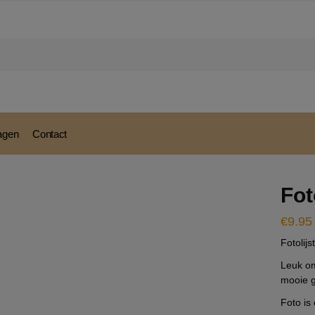
modal-check
ragen
Contact
Fot
€
9.95
Fotolijs
Leuk om
mooie g
Foto is