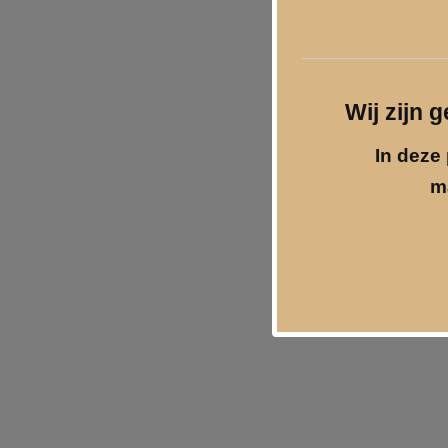
Wij zijn 
In deze 
m