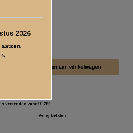
ustus 2026
plaatsen,
n.
t
Toevoegen aan winkelwagen
jzen incl. 21% BTW
o@geschenkgraveren.nl
tis verzenden vanaf € 250
Veilig betalen