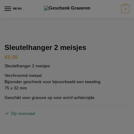
Skip
Skip
modal-check
MENU
0
to
to
navigation
content
Sleutelhanger 2 meisjes
€
6.95
Sleutelhanger 2 meisjes
Verchroomd metaal
Bijzonder geschenk voor bijvoorbeeld een tweeling
75 x 32 mm
Geschikt voor gravure op voor en/of achterzijde
Op voorraad