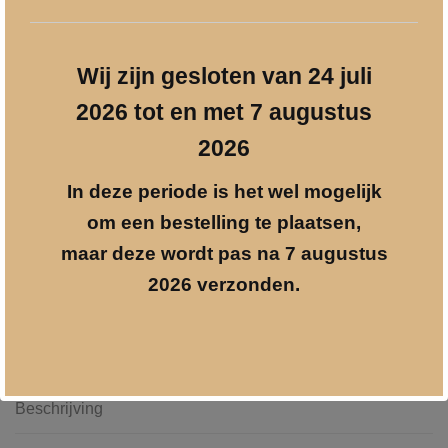
Wij zijn gesloten van 24 juli
2026 tot en met 7 augustus
Sleutelhanger
Toevoegen aan winkelwagen
2
2026
meisjes
aantal
In deze periode is het wel mogelijk
Prijzen incl. 21% BTW
om een bestelling te plaatsen,
info@geschenkgraveren.nl
Gratis verzenden vanaf € 250
maar deze wordt pas na 7 augustus
2026 verzonden.
Veilig betalen
Beschrijving