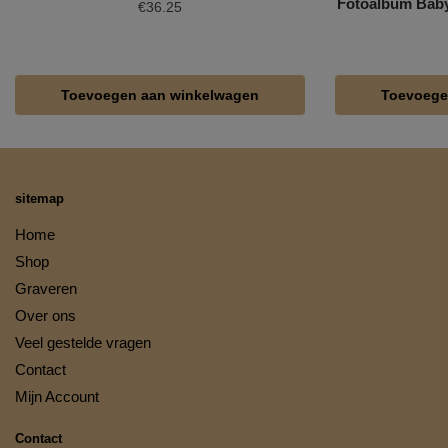
Fotoalbum Baby
€
36.25
Toevoegen aan winkelwagen
Toevoege
sitemap
Home
Shop
Graveren
Over ons
Veel gestelde vragen
Contact
Mijn Account
Contact