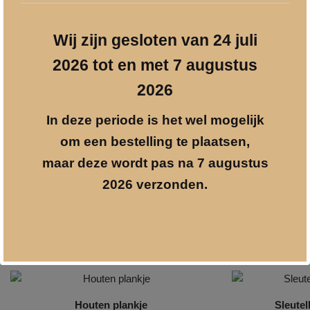
Foto’s bewaren voor later is belangrijk. In dit mooie boek kunt u
Wij zijn gesloten van 24 juli
de foto’s netjes opbergen en voorzien van aanvullende teksten.
Soms heeft een foto wat uitleg nodig toch?
2026 tot en met 7 augustus
roze
2026
260 mm lang
230 mm breed
In deze periode is het wel mogelijk
35 mm hoog
om een bestelling te plaatsen,
maar deze wordt pas na 7 augustus
Artikelnummer:
1022
2026 verzonden.
Categorie:
Geboorte geschenken
Gerelateerde producten
Houten plankje
Sleutel