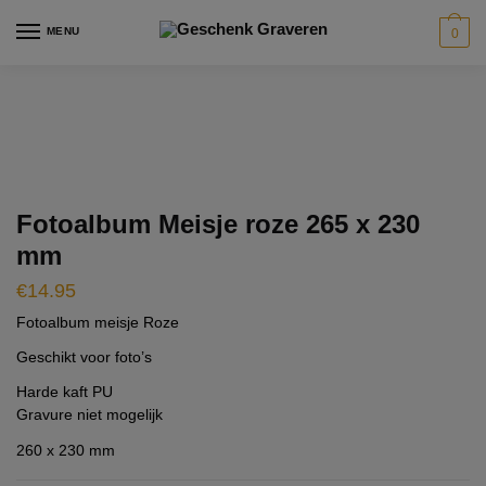
Skip
Skip
modal-check
MENU
0
to
to
navigation
content
Fotoalbum Meisje roze 265 x 230
mm
€
14.95
Fotoalbum meisje Roze
Geschikt voor foto’s
Harde kaft PU
Gravure niet mogelijk
260 x 230 mm