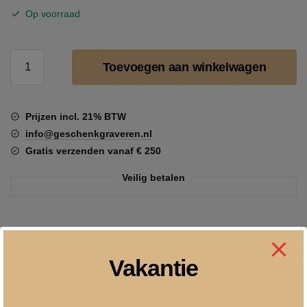
Op voorraad
Fotoalbum
Toevoegen aan winkelwagen
Meisje
roze
265
Prijzen incl. 21% BTW
x
info@geschenkgraveren.nl
230
Gratis verzenden vanaf € 250
mm
aantal
Veilig betalen
Beschrijving
Vakantie
Fotoalbum meisje