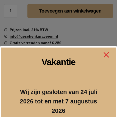
Beeld
Toevoegen aan winkelwagen
mangohout
"Double
Love"
Prijzen incl. 21% BTW
metalen
info@geschenkgraveren.nl
harten
Gratis verzenden vanaf € 250
aantal
Veilig betalen
Vakantie
Beschrijving
Wij zijn gesloten van 24 juli
2026 tot en met 7 augustus
Dit beeldje
Double “Love”
is een aluminium sculptuur van twee
harten op een mango houten standaard. De twee harten zijn met
2026
elkaar versmolten en staan ​​symbool voor de liefde tussen twee