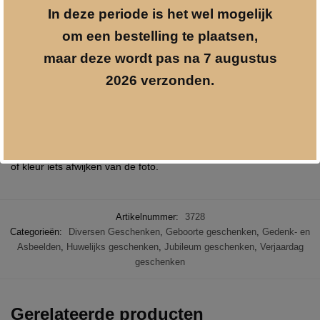
mensen. Het beeld is dan ook een prachtig cadeau voor
In deze periode is het wel mogelijk
bruiloften, verjaardag of valentijnsdag.
om een bestelling te plaatsen,
Aluminium harten geplaatst op een voetje van mangohout.
maar deze wordt pas na 7 augustus
Afmetingen beeldje 17 x 10 x 5 cm.
2026 verzonden.
Wij kunnen dit beeldje persoonlijk maken door het te voorzien van
een gravure op het voetje. Zo wordt het nog waardevoller.
Let op: Mangohout is een natuurproduct. Artikel kan qua structuur
of kleur iets afwijken van de foto.
Artikelnummer:
3728
Categorieën:
Diversen Geschenken
,
Geboorte geschenken
,
Gedenk- en
Asbeelden
,
Huwelijks geschenken
,
Jubileum geschenken
,
Verjaardag
geschenken
Gerelateerde producten