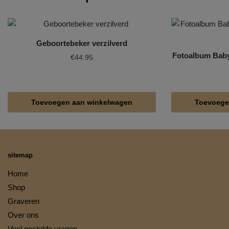
Geboortebeker verzilverd
Fotoalbum Baby
€
44.95
Toevoegen aan winkelwagen
Toevoege
sitemap
Home
Shop
Graveren
Over ons
Veel gestelde vragen