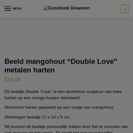
Skip
Skip
modal-check
MENU
0
to
to
navigation
content
Beeld mangohout “Double Love”
metalen harten
€
16.95
Dit beeldje
Double “Love”
is een aluminium sculptuur van twee
harten op een mango houten standaard.
Aluminium harten geplaatst op een voetje van mangohout.
Afmetingen beeldje 17 x 10 x 5 cm.
Wij kunnen dit beeldje persoonlijk maken door het te voorzien van
een gravure op het voetje. Zo wordt het nog waardevoller.