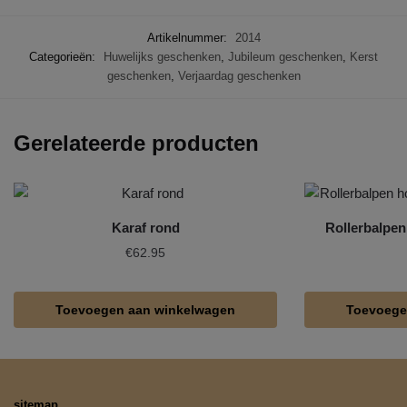
Artikelnummer:
2014
Categorieën:
Huwelijks geschenken
,
Jubileum geschenken
,
Kerst
geschenken
,
Verjaardag geschenken
Gerelateerde producten
Karaf rond
Rollerbalpe
€
62.95
Toevoegen aan winkelwagen
Toevoege
sitemap