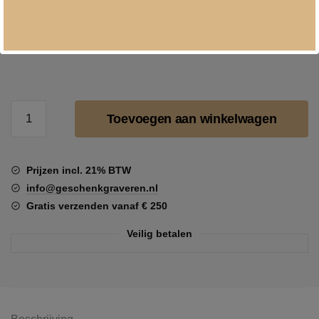
Torres
Toevoegen aan winkelwagen
Natureo
red
alcoholvrij
Prijzen incl. 21% BTW
aantal
info@geschenkgraveren.nl
Gratis verzenden vanaf € 250
Veilig betalen