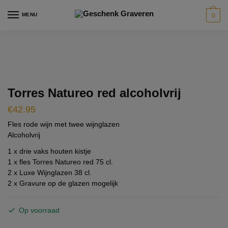
Skip
Skip
modal-check
MENU
0
to
to
navigation
content
Torres Natureo red alcoholvrij
€
42.95
Fles rode wijn met twee wijnglazen
Alcoholvrij
1 x drie vaks houten kistje
1 x fles Torres Natureo red 75 cl.
2 x Luxe Wijnglazen 38 cl.
2 x Gravure op de glazen mogelijk
Op voorraad