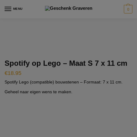
Skip
Skip
modal-check
MENU
0
to
to
navigation
content
Spotify op Lego – Maat S 7 x 11 cm
€
18.95
Spotify Lego (compatible) bouwstenen – Formaat: 7 x 11 cm.
Geheel naar eigen wens te maken.