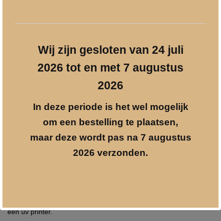
Prijzen incl. 21% BTW
Maat
info@geschenkgraveren.nl
S
Gratis verzenden vanaf € 250
7
x
Veilig betalen
Wij zijn gesloten van 24 juli
11
cm
2026 tot en met 7 augustus
aantal
2026
Beschrijving
In deze periode is het wel mogelijk
om een bestelling te plaatsen,
Aanvullende informatie
maar deze wordt pas na 7 augustus
2026 verzonden.
Spotify Lego (compatible) bouwstenen – Formaat: 7 x 11 cm.
Geheel naar eigen wens te maken. Bouwstenen bedrukt met je
favorite artiest of eigen foto.
De bedrukking wordt rechtstreeks op de bouwstenen bedrukt met
een uv printer.