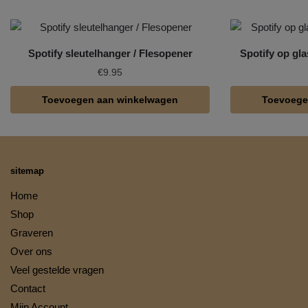
Spotify sleutelhanger / Flesopener
Spotify op gla
€
9.95
Toevoegen aan winkelwagen
Toevoege
sitemap
Home
Shop
Graveren
Over ons
Veel gestelde vragen
Contact
Mijn Account