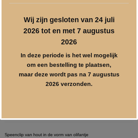
Wij zijn gesloten van 24 juli
Speenclip
Toevoegen aan winkelwagen
2026 tot en met 7 augustus
olifant
aantal
2026
Prijzen incl. 21% BTW
In deze periode is het wel mogelijk
info@geschenkgraveren.nl
om een bestelling te plaatsen,
Gratis verzenden vanaf € 250
maar deze wordt pas na 7 augustus
Veilig betalen
2026 verzonden.
Beschrijving
Speenclip van hout in de vorm van olifantje