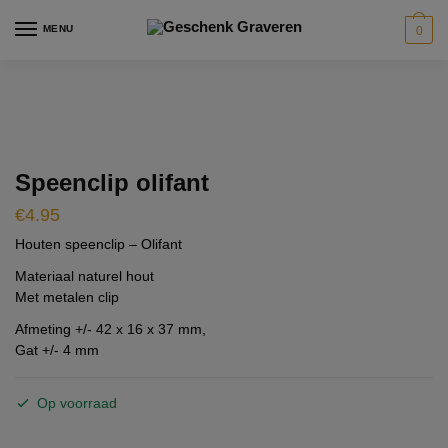
Skip
Skip
modal-check
MENU
0
to
to
navigation
content
Speenclip olifant
€
4.95
Houten speenclip – Olifant
Materiaal naturel hout
Met metalen clip
Afmeting +/- 42 x 16 x 37 mm,
Gat +/- 4 mm
Op voorraad