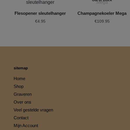
Out of stock
Flesopener sleutelhanger
Champagnekoeler Mega
€
4.95
€
109.95
sitemap
Home
Shop
Graveren
Over ons
Veel gestelde vragen
Contact
Mijn Account