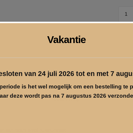
Naamb
20
x
20
Pri
Vakantie
cm
inf
Leiste
Gra
aantal
gesloten van 24 juli 2026 tot en met 7 aug
periode is het wel mogelijk om een bestelling te 
aar deze wordt pas na 7 augustus 2026 verzonde
Beschrijving
ien van naam en/of huisnummer.