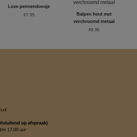
Luxe pennendoosje
Balpen hout met
€
7.95
verchroomd metaal
€
8.95
.nl
tsluitend op afspraak)
t/m 17.00 uur