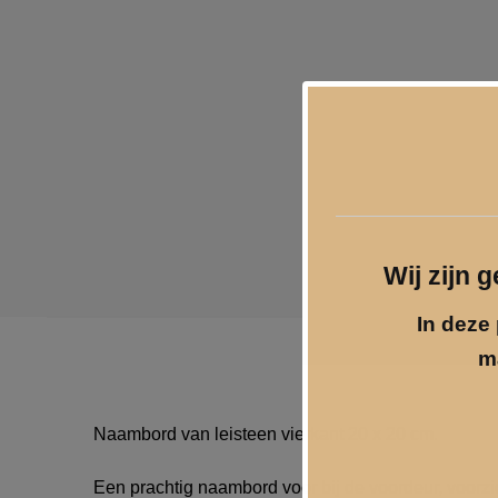
Wij zijn 
In deze 
m
Naambord van leisteen vierkant 20 x 20 cm.
Een prachtig naambord voor bij de voordeur, voorz