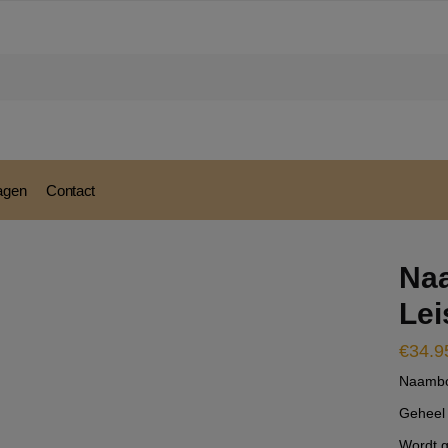
modal-check
ragen
Contact
Naa
Lei
€
34.9
Naambor
Geheel 
Wordt g