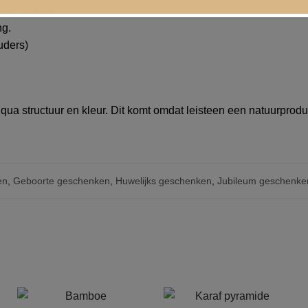
tig uitkomt.
ng.
uders)
 qua structuur en kleur. Dit komt omdat leisteen een natuurprodu
en
,
Geboorte geschenken
,
Huwelijks geschenken
,
Jubileum geschenke