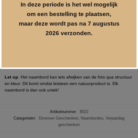
In deze periode is het wel mogelijk
om een bestelling te plaatsen,
Naambord van leisteen vierkant 20 x 20 cm.
maar deze wordt pas na 7 augustus
Een prachtig naambord voor bij de voordeur, voorzien van naam
2026 verzonden.
en/of huisnummer.
Materiaal is leisteen, waarop een lasergravure prachtig uitkomt.
Te graveren met elke gewenste tekst en/of afbeelding.
Inclusief bevestigingsmateriaal (4 stuks afstandshouders)
Afmeting: ca. 20 x 20 cm.
Let op
: Het naambord kan iets afwijken van de foto qua structuur
en kleur. Dit komt omdat leisteen een natuurproduct is. Elk
naambord is dan ook uniek!
Artikelnummer:
8022
Categorieën:
Diversen Geschenken
,
Naamborden
,
Verjaardag
geschenken