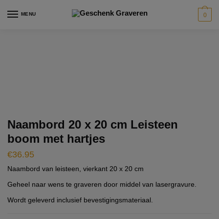
Skip
Skip
modal-check
MENU
0
to
to
navigation
content
Naambord 20 x 20 cm Leisteen
boom met hartjes
€
36.95
Naambord van leisteen, vierkant 20 x 20 cm
Geheel naar wens te graveren door middel van lasergravure.
Wordt geleverd inclusief bevestigingsmateriaal.