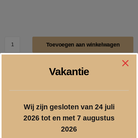
Naambord
Toevoegen aan winkelwagen
20
x
20
Prijzen incl. 21% BTW
Vakantie
cm
info@geschenkgraveren.nl
Leisteen
Gratis verzenden vanaf € 250
boom
met
Veilig betalen
hartjes
Wij zijn gesloten van 24 juli
aantal
2026 tot en met 7 augustus
2026
Beschrijving