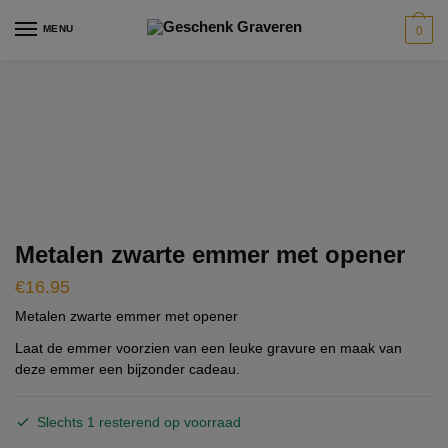
Skip
Skip
modal-check
MENU
0
to
to
navigation
content
Metalen zwarte emmer met opener
€
16.95
Metalen zwarte emmer met opener
Laat de emmer voorzien van een leuke gravure en maak van
deze emmer een bijzonder cadeau.
Slechts 1 resterend op voorraad