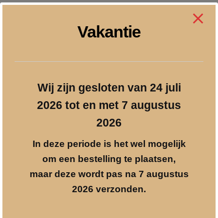
Vakantie
Metalen
Toevoegen aan winkelwagen
zwarte
emmer
met
Wij zijn gesloten van 24 juli
Prijzen incl. 21% BTW
opener
info@geschenkgraveren.nl
2026 tot en met 7 augustus
aantal
Gratis verzenden vanaf € 250
2026
Veilig betalen
In deze periode is het wel mogelijk
om een bestelling te plaatsen,
maar deze wordt pas na 7 augustus
2026 verzonden.
Beschrijving