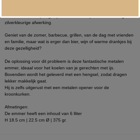
Metalen emmer (inhoud 6 liter) met opener.
De emmer is van binnen gegalvaniseerd, de buitenkant is zwart.
Inclusief handvat (hengsel) en aluminium opener met ketting in
zilverkleurige afwerking.
Geniet van de zomer, barbecue, grillen, van de dag met vrienden
en familie, maar wat is erger dan bier, wijn of warme drankjes bij
deze gezelligheid?
De oplossing voor dit probleem is deze fantastische metalen
emmer, ideaal voor het koelen van je gerechten met ijs.
Bovendien wordt het geleverd met een hengsel, zodat dragen
lekker makkelijk gaat.
Hij is zelfs uitgerust met een metalen opener voor de
kroonkurken.
Afmetingen:
De emmer heeft een inhoud van 6 lliter
H 18.5 cm | 22.5 cm Ø | 375 gr.