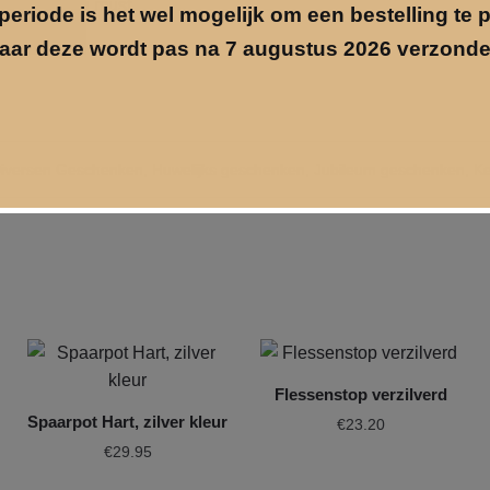
 doosje een must.
periode is het wel mogelijk om een bestelling te 
aar deze wordt pas na 7 augustus 2026 verzonde
iversen Geschenken
,
Huwelijks geschenken
,
Jubileum geschenken
,
Ke
Flessenstop verzilverd
Spaarpot Hart, zilver kleur
€
23.20
€
29.95