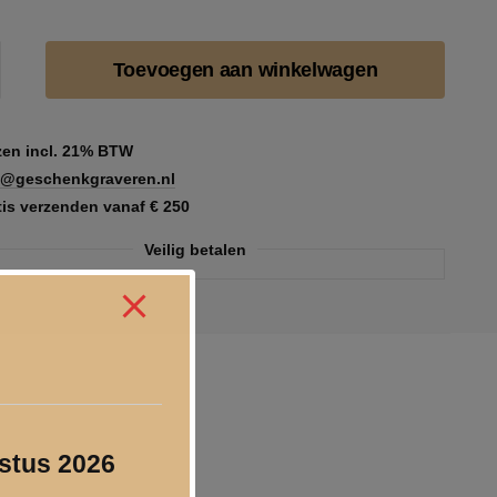
Toevoegen aan winkelwagen
ndoosje
jzen incl. 21% BTW
o@geschenkgraveren.nl
tis verzenden vanaf € 250
Veilig betalen
ustus 2026