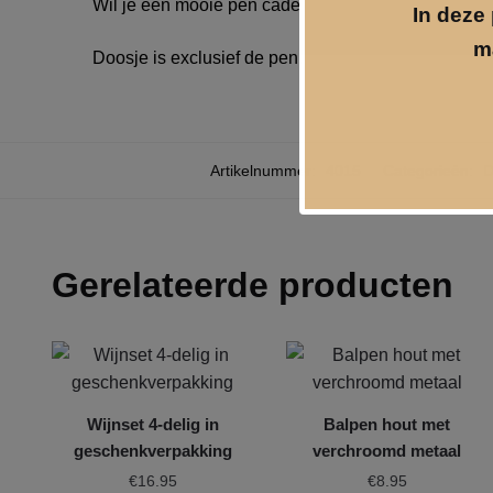
Wil je een mooie pen cadeau doen, dan is een luxe
In deze 
m
Doosje is exclusief de pen.
Artikelnummer:
4015
Categorieën:
D
Gerelateerde producten
Wijnset 4-delig in
Balpen hout met
geschenkverpakking
verchroomd metaal
€
16.95
€
8.95