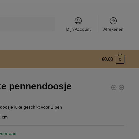
Mijn Account
Afrekenen
€
0.00
0
xe pennendoosje
oosje luxe geschikt voor 1 pen
6 cm
voorraad