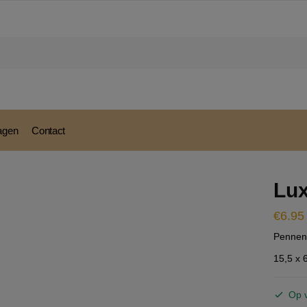
modal-check
ragen
Contact
Lu
€
6.95
Pennend
15,5 x 
Op 