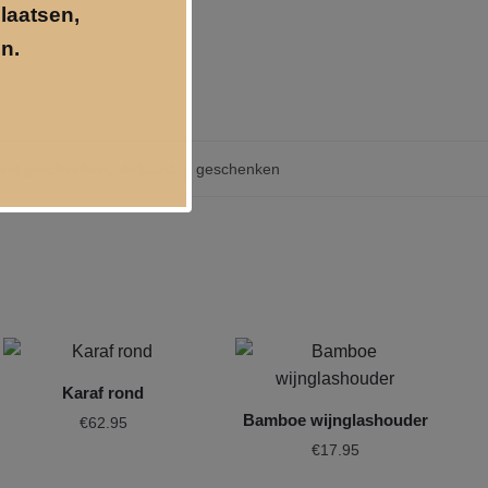
plaatsen,
n.
rst geschenken
,
Verjaardag geschenken
Karaf rond
Bamboe wijnglashouder
€
62.95
€
17.95