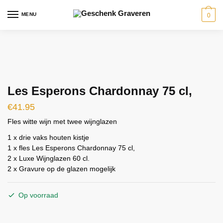
Skip
Skip
MENU
0
to
to
navigation
content
Les Esperons Chardonnay 75 cl,
€
41.95
Fles witte wijn met twee wijnglazen
1 x drie vaks houten kistje
1 x fles Les Esperons Chardonnay 75 cl,
2 x Luxe Wijnglazen 60 cl.
2 x Gravure op de glazen mogelijk
Op voorraad