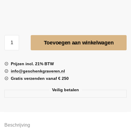
Les
Toevoegen aan winkelwagen
Esperons
Chardonnay
75
Prijzen incl. 21% BTW
cl,
info@geschenkgraveren.nl
aantal
Gratis verzenden vanaf € 250
Veilig betalen
Beschrijving