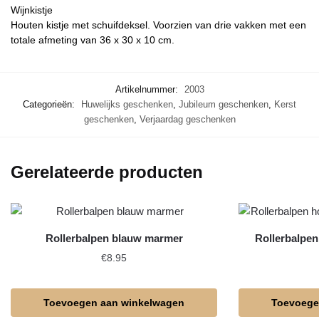
Wijnkistje
Houten kistje met schuifdeksel. Voorzien van drie vakken met een
totale afmeting van 36 x 30 x 10 cm.
Artikelnummer:
2003
Categorieën:
Huwelijks geschenken
,
Jubileum geschenken
,
Kerst
geschenken
,
Verjaardag geschenken
Gerelateerde producten
Rollerbalpen blauw marmer
Rollerbalpe
€
8.95
Toevoegen aan winkelwagen
Toevoege