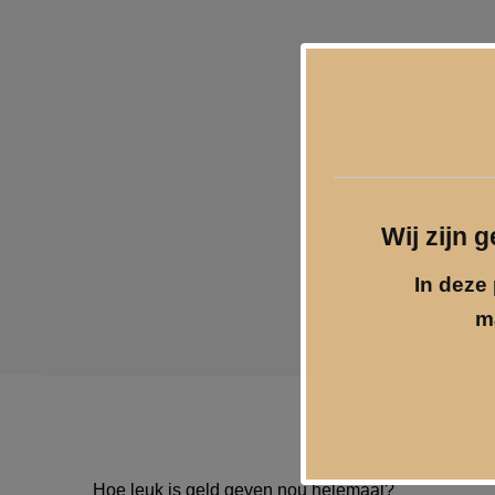
Wij zijn 
In deze 
m
Hoe leuk is geld geven nou helemaal?