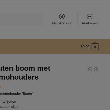
Mijn Account
Afrekenen
€
0.00
0
uten boom met
mohouders
5
 memohouder ‘Boom’
 te zetten
etalen clips