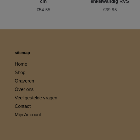
cm
enkelwandig RVS
€
54.55
€
39.95
sitemap
Home
Shop
Graveren
Over ons
Veel gestelde vragen
Contact
Mijn Account