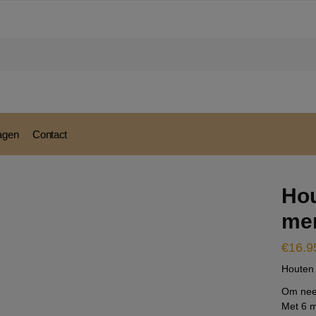
modal-check
ragen
Contact
Ho
me
€
16.9
Houten
Om neer
Met 6 m