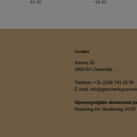
€
4.95
€
8.95
Contact
Kwarts 62
3893 EH Zeewolde
Telefoon:
+31 (0)36 741 03 90
E-mail:
info@geschenkgraveren
Openingstijden showroom (ui
Maandag t/m donderdag 10.00 