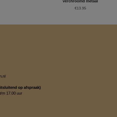
verchroomd metaal
€
13.95
.nl
tsluitend op afspraak)
t/m 17.00 uur