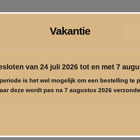
Houte
Vakantie
boom
met
memoh
Pri
aantal
inf
gesloten van 24 juli 2026 tot en met 7 aug
Gra
periode is het wel mogelijk om een bestelling te 
aar deze wordt pas na 7 augustus 2026 verzonde
Beschrijving