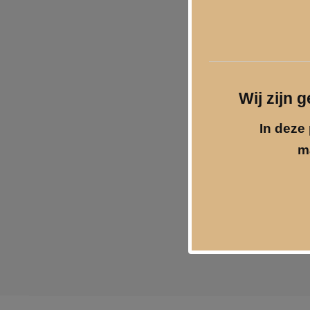
Wij zijn 
In deze 
m