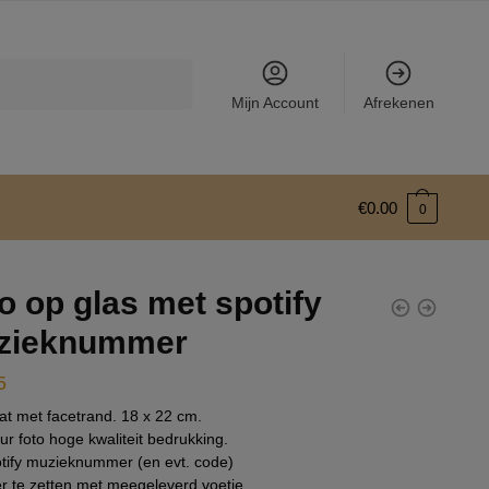
Mijn Account
Afrekenen
€
0.00
0
o op glas met spotify
zieknummer
5
at met facetrand. 18 x 22 cm.
our foto hoge kwaliteit bedrukking.
tify muzieknummer (en evt. code)
 te zetten met meegeleverd voetje.