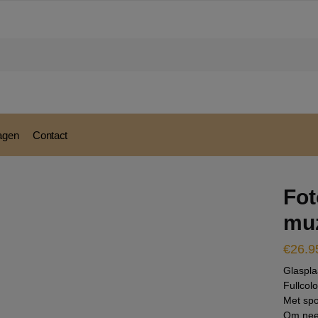
modal-check
ragen
Contact
Fot
mu
€
26.9
Glaspla
Fullcol
Met spo
Om neer