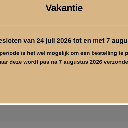
Vakantie
gesloten van 24 juli 2026 tot en met 7 aug
Foto
periode is het wel mogelijk om een bestelling te 
op
aar deze wordt pas na 7 augustus 2026 verzonde
glas
met
Pri
spotify
inf
muzie
Gra
aantal