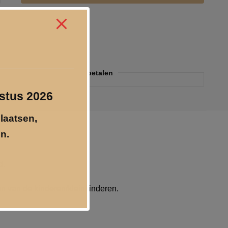
jzen incl. 21% BTW
o@geschenkgraveren.nl
tis verzenden vanaf € 250
Veilig betalen
ustus 2026
plaatsen,
n.
d.
en van de kinderen/kleinkinderen.