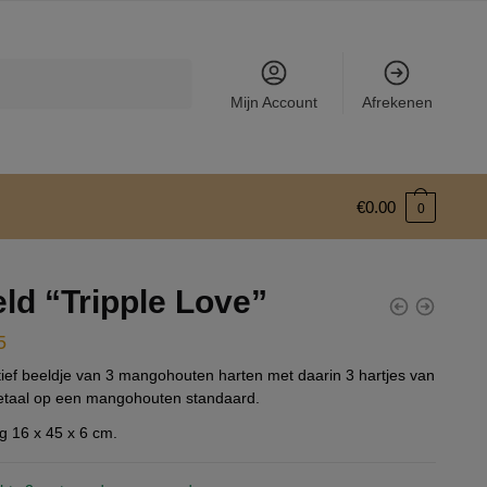
Mijn Account
Afrekenen
€
0.00
0
ld “Tripple Love”
5
ief beeldje van 3 mangohouten harten met daarin 3 hartjes van
etaal op een mangohouten standaard.
g 16 x 45 x 6 cm.