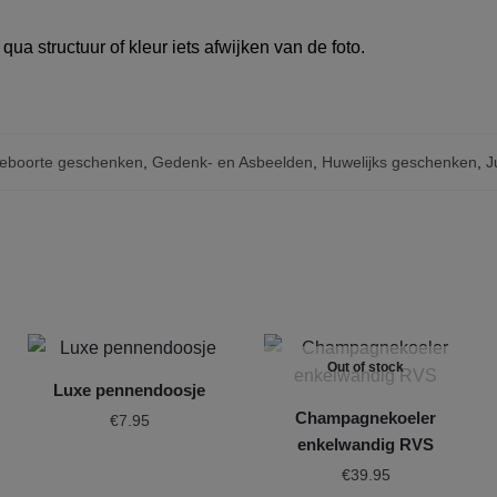
ua structuur of kleur iets afwijken van de foto.
eboorte geschenken
,
Gedenk- en Asbeelden
,
Huwelijks geschenken
,
J
Out of stock
Luxe pennendoosje
Champagnekoeler
€
7.95
enkelwandig RVS
€
39.95