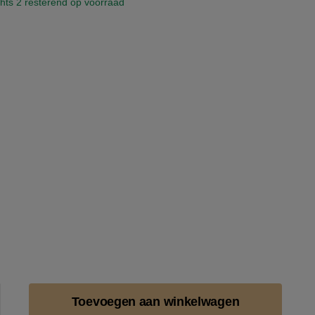
hts 2 resterend op voorraad
Toevoegen aan winkelwagen
e