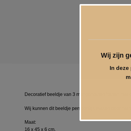
Wij zijn 
In deze 
m
Decoratief beeldje van 3 mangohouten harten met d
Wij kunnen dit beeldje persoonlijk maken door het 
Maat:
16 x 45 x 6 cm.