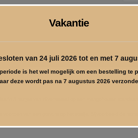
Love"
aantal
Pri
Vakantie
inf
Gra
gesloten van 24 juli 2026 tot en met 7 aug
periode is het wel mogelijk om een bestelling te 
aar deze wordt pas na 7 augustus 2026 verzonde
Beschrijving
aarin 3 hartjes van zilvermetaal op een mangohouten standaar
te voorzien van een gravure op het voetje. Bijvoorbeeld de nam