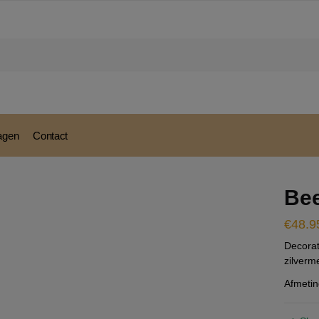
modal-check
ragen
Contact
Bee
€
48.9
Decorat
zilverm
Afmetin