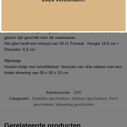
Witte Rum
Inhoud 70 cl.
Vol 37,5 %
Glazen :
Mooie strakke longdrink glazen van het merk Arcoroc Islande De
glazen zijn geschikt voor de vaatwasser.
Het glas heeft een inhoud van 33 cl. Fomaat : Hoogte 16,5 cm •
Diameter: 6,5 cm
Wijnkistje
Houten kistje met schuifdeksel. Voorzien van drie vakken met een
totale afmeting van 36 x 30 x 10 cm.
Artikelnummer:
2006
Categorieën:
Huwelijks geschenken
,
Jubileum geschenken
,
Kerst
geschenken
,
Verjaardag geschenken
Gerelateerde producten